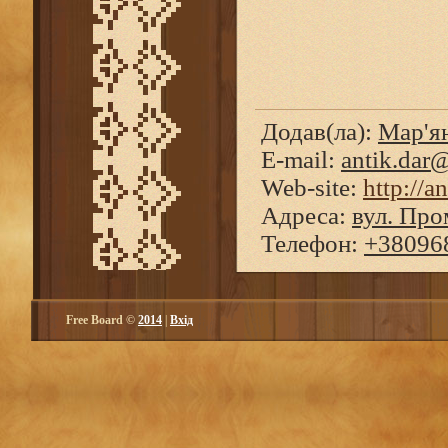
Додав(ла)
:
Мар'я
E-mail:
antik.dar
Web-site:
http://a
Адреса:
вул. Про
Телефон
:
+38096
Free Board ©
2014
|
Вхід