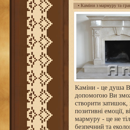
• Каміни з мармуру та гран
Каміни - це душа В
допомогою Ви змож
створити затишок,
позитивні емоції, 
мармуру - це не ті
безпечний та еколо