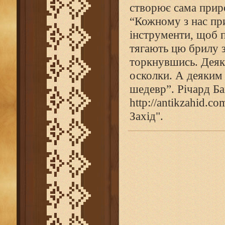
створює сама приро
“Кожному з нас пр
інструменти, щоб пе
тягають цю брилу з
торкнувшись. Деякі
осколки. А деяким 
шедевр”. Річард Ба
http://antikzahid.c
Захід".