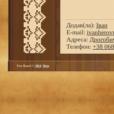
Додав(ла)
:
Іван
E-mail:
ivanherov
Адреса:
Дрогоби
Телефон
:
+38 068
Free Board ©
2014
|
Вхід