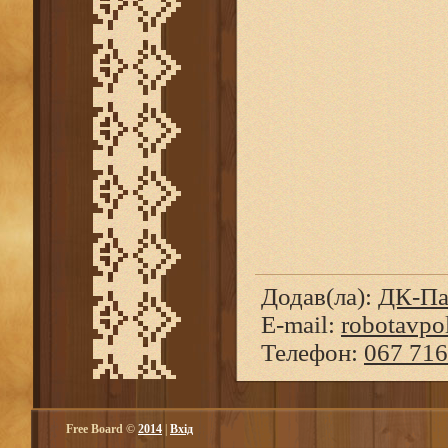
Додав(ла)
:
ДК-Па
E-mail:
robotavpo
Телефон
:
067 716
Free Board ©
2014
|
Вхід