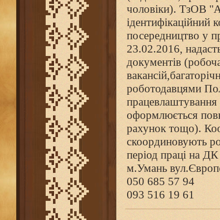
чоловіки). ТзОВ "А
ідентифікаційний 
посередництво у п
23.02.2016, надас
документів (робоча
вакансій,багаторіч
роботодавцями Пол
працевлаштування 
оформлюється повн
рахунок тощо). Ко
скоординовують роб
період праці на ДК
м.Умань вул.Європ
050 685 57 94
093 516 19 61