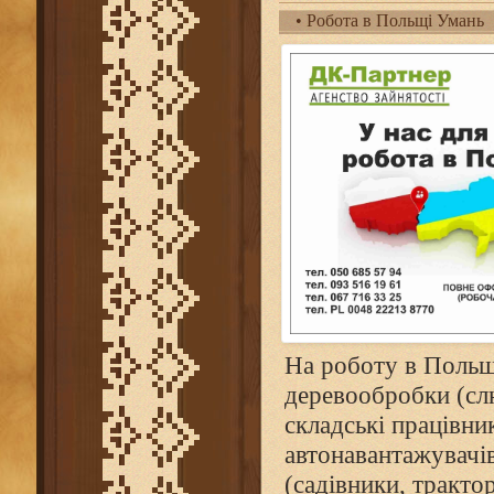
• Робота в Польщі Умань
На роботу в Польщу
деревообробки (слю
складські працівни
автонавантажувачів
(садівники, тракто